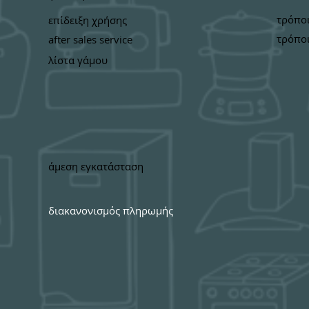
τρόπο
επίδειξη χρήσης
τρόπο
after sales service
λίστα γάμου
άμεση εγκατάσταση
διακανονισμός πληρωμής