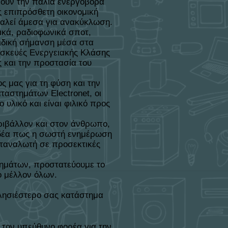
ουν την παλιά ενεργοβόρα
ς επιπρόσθετη οικονομική
ταλεί άμεσα για ανακύκλωση.
τικά, ραδιοφωνικά σποτ,
ιδική σήμανση μέσα στα
σκευές Ενεργειακής Κλάσης
ς και την προστασία του
ς μας για τη φύση και την
αστημάτων Electronet, οι
υλικό και είναι φιλικό προς
ριβάλλον και στον άνθρωπο,
 ιδέα πως η σωστή ενημέρωση
αταναλωτή σε προσεκτικές
ρημάτων, προστατεύουμε το
ο μέλλον όλων.
πλησιέστερο σας κατάστημα
τον υπεύθυνο φορέα για την