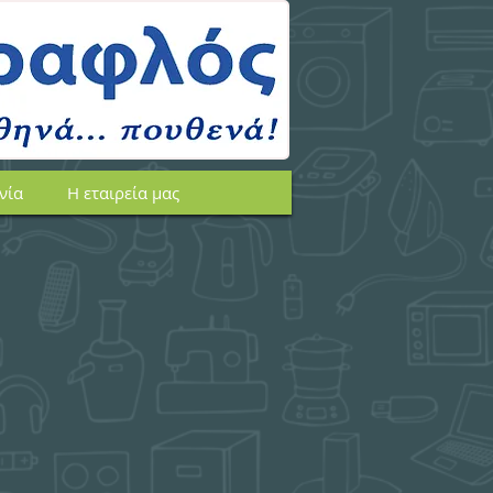
νία
Η εταιρεία μας