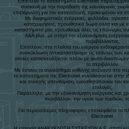
Επιπλέον τα καταστήματα Electronet παραλαμβάν
συσκευή με την παράδοση της καινούργιας χωρί
επιβάρυνση για τον καταναλωτή, προκειμένου να σ
Με διαφημιστικές ενέργειες, φυλλάδια, τηλεοπ
καταχωρήσεις, προωθητικά δώρα αλλά και με ε
καταστήματά μας προωθούμε όλες τις επώνυμες συ
Α&Α plus, με στόχο την εξοικονόμηση ενέργεια
περιβάλλοντος.
Επιπλέον, στα πλαίσια του ενεργού ενδιαφέροντο
ανακύκλωση αντικαταστήσαμε τις τσάντες των κατ
οποίες κατασκευάζονται πλέον με φωτο-διασπώμενο 
το περιβάλλον.
Με έντονο το συναίσθημα ευθύνης απέναντι στο πε
τα καταστήματα της Electronet συντάσσονται στην
και συνεχής υπενθύμιση, ευαισθητοποιούν τον κ
επιλογές.
Παράλληλα, με την εξοικονόμηση ενέργειας και χ
περιβάλλον, την υγεία των παιδιών, τ
Για περισσότερες πληροφορίες επισκεφθείτε το 
Electronet.
Η εταιρεία ΑΝΑΚΥΚΛΩΣΗ ΣΥΣΚΕΥΩΝ Α.Ε. αποτελεί 