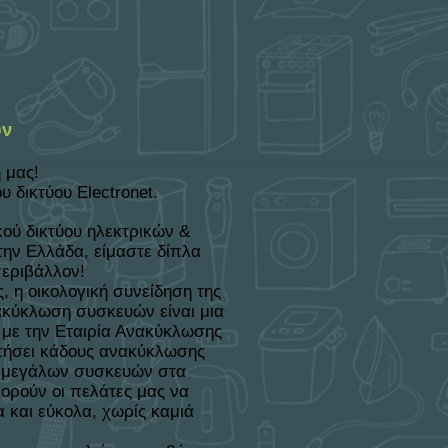
ών
 μας!
δικτύου Electronet.
κού δικτύου ηλεκτρικών &
ην Ελλάδα, είμαστε δίπλα
περιβάλλον!
, η οικολογική συνείδηση της
νακύκλωση συσκευών είναι μια
 με την Εταιρία Ανακύκλωσης
ετήσει κάδους ανακύκλωσης
ς μεγάλων συσκευών στα
πορούν οι πελάτες μας να
 και εύκολα, χωρίς καμιά