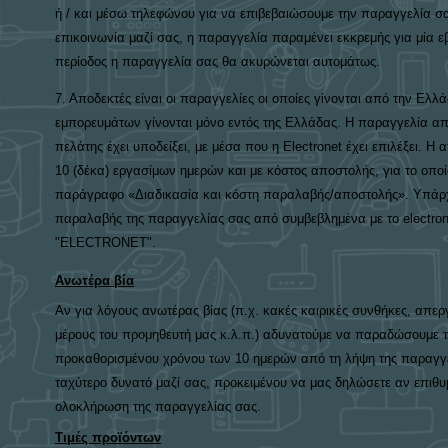
ή / και μέσω τηλεφώνου για να επιβεβαιώσουμε την παραγγελία σα
επικοινωνία μαζί σας, η παραγγελία παραμένει εκκρεμής για μία
περίοδος η παραγγελία σας θα ακυρώνεται αυτομάτως.
7. Αποδεκτές είναι οι παραγγελίες οι οποίες γίνονται από την Ελλ
εμπορευμάτων γίνονται μόνο εντός της Ελλάδας. Η παραγγελία απ
πελάτης έχει υποδείξει, με μέσα που η Electronet έχει επιλέξει. Η
10 (δέκα) εργασίμων ημερών και με κόστος αποστολής, για το οποί
παράγραφο «Διαδικασία και κόστη παραλαβής/αποστολής». Υπάρχ
παραλαβής της παραγγελίας σας από συμβεβλημένα με το electron
"ELECTRONET".
Ανωτέρα βία
Αν για λόγους ανωτέρας βίας (π.χ. κακές καιρικές συνθήκες, απεργ
μέρους του προμηθευτή μας κ.λ.π.) αδυνατούμε να παραδώσουμε τ
προκαθορισμένου χρόνου των 10 ημερών από τη λήψη της παραγγε
ταχύτερο δυνατό μαζί σας, προκειμένου να μας δηλώσετε αν επιθυμε
ολοκλήρωση της παραγγελίας σας.
Τιμές προϊόντων