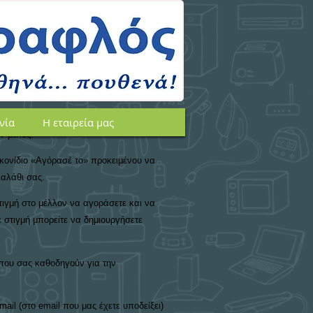
 ασφαλή και ευχάριστη διαδικασία
 το email και password που ήδη έχετε
ιουργήστε ένα νέο λογαριασμό»
νία
Η εταιρεία μας
ν μέλος.
εικονίδιο «Αγόρασέ το» προκειμένου να
καλάθι σας.
στιγμή στο μέλλον να αγοράσετε και να
ε στιγμή μπορείτε να δημιουργήσετε
 που σας καθοδηγούν για την
il (στο email που μας έχετε υποδείξει)