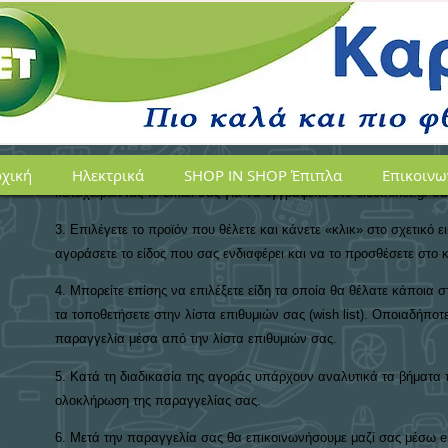
Διαδικασία Παραγγελίας
Σκοπός μας είναι η εξυπηρέτηση σας μέσα από μια απλή, γρήγορη,
συναλλαγής και παραγγελίας με την ακόλουθη διαδικασία:
1. Αν είστε μέλος του electronet.gr «Συνδεθείτε» πληκτρολογώντας
καταχωρήσει.
2. Αν δεν έχετε λογαριασμό στο electronet.gr, θα πρέπει να «Δημ
χική
Ηλεκτρικά
SHOP IN SHOP Έπιπλα
Επικοινω
καταχωρώντας το email σας για να εγγραφείτε στο electronet.gr σα
3. Επιλέγετε το προϊόν που θέλετε και κάνετε «κλικ» στο σχετικό 
αγοράσετε το είδος που σας ενδιαφέρει και να το προσθέσετε στο 
4. Μπορείτε επίσης να επιλέξετε είδη τα οποία θα θέλατε κάποια 
τα τοποθετήσετε στην λίστα επιθυμιών σας (wish list). Οποιαδήποτ
παραγγελία μέσα από την λίστα επιθυμιών σας.
5. Κατά τη διαδικασία της αγοράς υπάρχουν αναλυτικά τα βήματα
ολοκλήρωση της παραγγελίας σας.
6. Μετά την παραγγελία σας θα επικοινωνήσουμε μαζί σας μέσω ema